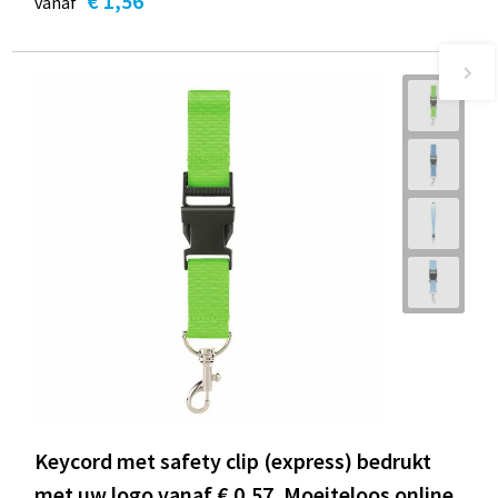
€ 1,56
vanaf
Keycord met safety clip (express) bedrukt
met uw logo vanaf € 0,57. Moeiteloos online