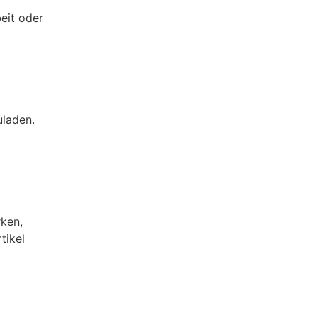
eit oder
uladen.
rken,
tikel