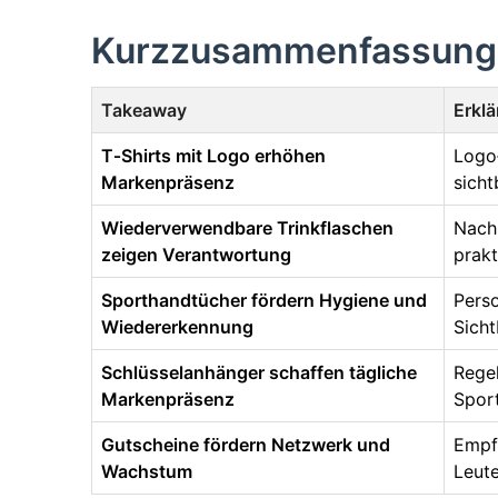
Kurzzusammenfassung
Takeaway
Erkl
T‑Shirts mit Logo erhöhen
Logo‑
Markenpräsenz
sicht
Wiederverwendbare Trinkflaschen
Nach
zeigen Verantwortung
prakt
Sporthandtücher fördern Hygiene und
Perso
Wiedererkennung
Sicht
Schlüsselanhänger schaffen tägliche
Regel
Markenpräsenz
Spor
Gutscheine fördern Netzwerk und
Empf
Wachstum
Leute