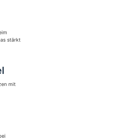
eim
as stärkt
l
zen mit
bei