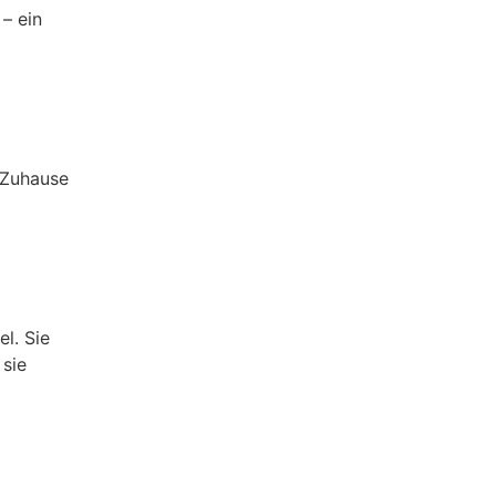
– ein
, Zuhause
l. Sie
 sie