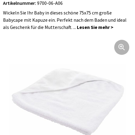
Artikelnummer:
9700-06-A06
Faltbare Taschen
Hüftflaschen
Bademäntel
Jacken
Uhren, Pulsuhren und Wetterstationen
Wickeln Sie Ihr Baby in dieses schöne 75x75 cm große
Schultertaschen
Blusen
Regenschirme
Babycape mit Kapuze ein. Perfekt nach dem Baden und ideal
als Geschenk für die Mutterschaft. ...
Fahrradtaschen
Hosen, Röcke und Kleider
Körperpflege
Hüfttaschen
Caps, Hüte und Mützen
Reise Zubehör
Taschen für Kleidung
Handschuhe und Schal
Feuerzeuge
Kühltaschen und Kühlboxen
Arbeitsbekleidung
Kinder und Babys
Koffer und Trolleys
Regenbekleidung
Werbetextilien
Laptop Schutzhüllen und Taschen
Kinder und Babys
Schlüsselanhänger
Taschen für Schuhe
Unterwäsche, Socken und Nachtkleidung
Freizeit und Strand