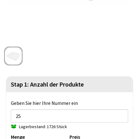
Strandtaschen
Blazer
Lampen und Werkzeug
Kulturbeutel
Gilets
Sicherheit, Auto und Fahrrad
Wasserbeständige Taschen
Spiele für Drinnen und Draußen
Seesäcke
Partyprodukte
Weihnachten
St. Nikolaus
Stap 1: Anzahl der Produkte
Lebensmittel
Geben Sie hier Ihre Nummer ein
Themenpakete
Lagerbestand: 1726 Stück
Menge
Preis