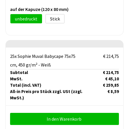
auf der Kapuze (120 x 80 mm)
unbedruckt
Stick
25x Sophie Muval Babycape 75x75
€ 214,75
cm, 450 gr/m² - Weiß
Subtotal
€ 214,75
MwSt.
€ 45,10
Total
(incl. VAT)
€ 259,85
All-in Preis pro Stück zzgl. USt
(zzgl.
€ 8,59
MwSt.)
In den Warenkorb