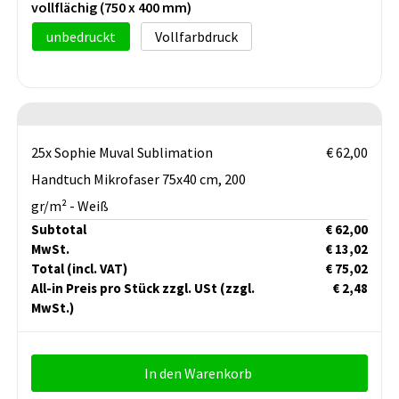
vollflächig (750 x 400 mm)
unbedruckt
Vollfarbdruck
25x Sophie Muval Sublimation
€ 62,00
Handtuch Mikrofaser 75x40 cm, 200
gr/m² - Weiß
Subtotal
€ 62,00
MwSt.
€ 13,02
Total
(incl. VAT)
€ 75,02
All-in Preis pro Stück zzgl. USt
(zzgl.
€ 2,48
MwSt.)
In den Warenkorb