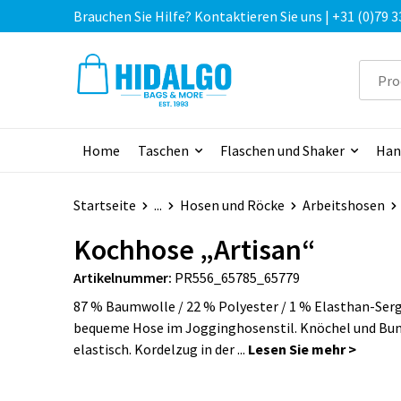
Brauchen Sie Hilfe? Kontaktieren Sie uns | +31 (0)79 3
Home
Taschen
Flaschen und Shaker
Han
Startseite
...
Hosen und Röcke
Arbeitshosen
Kochhose „Artisan“
Artikelnummer:
PR556_65785_65779
87 % Baumwolle / 22 % Polyester / 1 % Elasthan-Serg
bequeme Hose im Jogginghosenstil. Knöchel und Bun
elastisch. Kordelzug in der ...