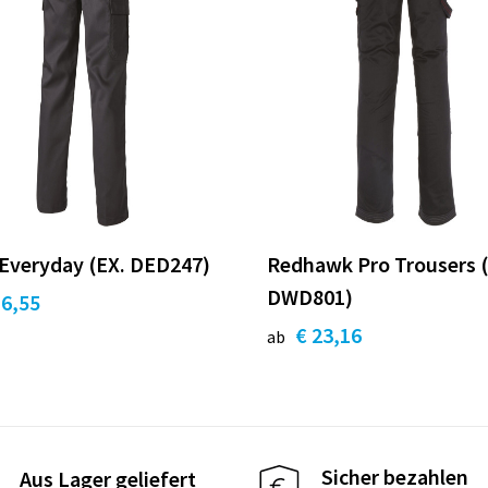
Everyday (EX. DED247)
Redhawk Pro Trousers (
DWD801)
16,55
€ 23,16
ab
Sicher bezahlen
Aus Lager geliefert