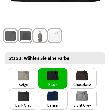
Strandtaschen
Blazer
Lampen und Werkzeug
Kulturbeutel
Gilets
Sicherheit, Auto und Fahrrad
Wasserbeständige Taschen
Spiele für Drinnen und Draußen
Seesäcke
Partyprodukte
Weihnachten
Stap 1: Wählen Sie eine Farbe
St. Nikolaus
Lebensmittel
Beige
Black
Chocolate
Themenpakete
Dark Grey
Denim
Light Grey