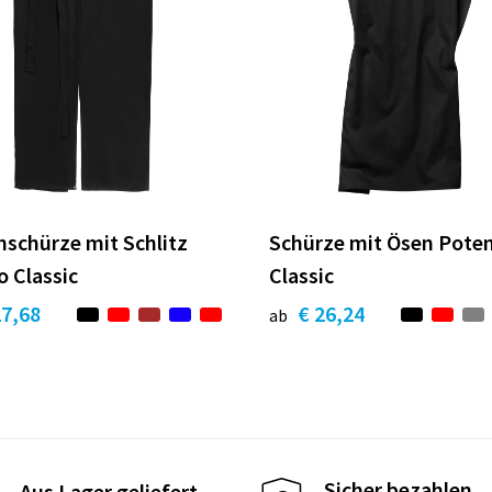
enschürze mit Schlitz
Schürze mit Ösen Pote
o Classic
Classic
27,68
€ 26,24
ab
Sicher bezahlen
Aus Lager geliefert