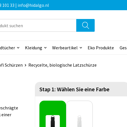
3 101 33 | info@hidalgo.nl
dtücher
Kleidung
Werbeartikel
Eko Produkte
Ges
ofi Schürzen
Recycelte, biologische Latzschürze
Stap 1: Wählen Sie eine Farbe
eschrägte
 einer