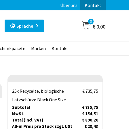
Über uns
Kontakt
0
Sprache
€ 0,00
chenkpakete
Marken
Kontakt
25x Recycelte, biologische
€ 735,75
Latzschürze Black One Size
Subtotal
€ 735,75
MwSt.
€ 154,51
Total
(incl. VAT)
€ 890,26
All-in Preis pro Stück zzgl. USt
€ 29,43