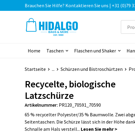
Brauchen Sie Hilfe? Kontaktieren Sie uns | +31 (0)79 3
Home
Taschen
Flaschen und Shaker
Han
Startseite
...
Schürzen und Bistroschürtzen
Pr
Recycelte, biologische
Latzschürze
Artikelnummer:
PR120_70591_70590
65 % recycelter Polyester/35 % Baumwolle. Zwei abg
Seitentaschen. Die Schürze lässt sich in der Höhe dank
Schnalle am Hals verstell...