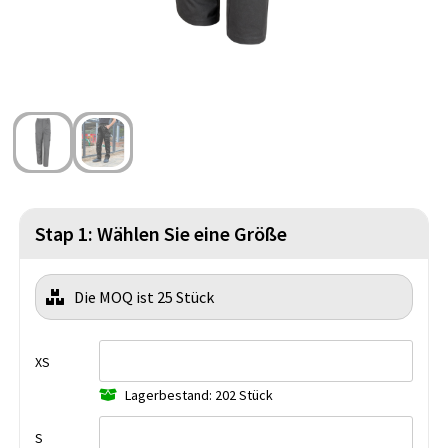
Strandtaschen
Blazer
Lampen und Werkzeug
Kulturbeutel
Gilets
Sicherheit, Auto und Fahrrad
Wasserbeständige Taschen
Spiele für Drinnen und Draußen
Seesäcke
Partyprodukte
Weihnachten
Stap 1: Wählen Sie eine Größe
St. Nikolaus
Die MOQ ist 25 Stück
Lebensmittel
Themenpakete
XS
Lagerbestand: 202 Stück
S