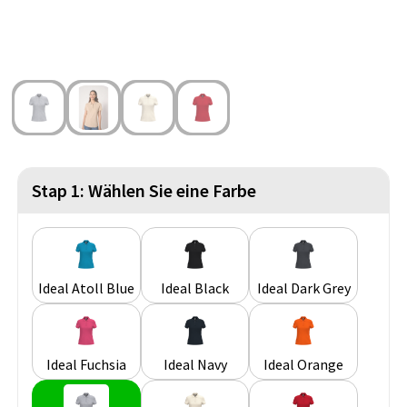
Strandtaschen
Blazer
Lampen und Werkzeug
Kulturbeutel
Gilets
Sicherheit, Auto und Fahrrad
Wasserbeständige Taschen
Spiele für Drinnen und Draußen
Seesäcke
Partyprodukte
Weihnachten
Stap 1: Wählen Sie eine Farbe
St. Nikolaus
Lebensmittel
Ideal Atoll Blue
Ideal Black
Ideal Dark Grey
Themenpakete
Ideal Fuchsia
Ideal Navy
Ideal Orange