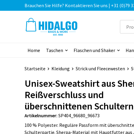
Brauchen Sie Hilfe? Kontaktieren Sie uns | +31 (0)79 3
Home
Taschen
Flaschen und Shaker
Han
Startseite
Kleidung
Strick und Fleecewesten
S
Unisex-Sweatshirt aus She
Reißverschluss und
überschnittenen Schultern
Artikelnummer:
SP404_96680_96673
100 % Polyester. Reguläre Passform mit überschnitt
Schulterpartie. Sherpa-Material mit Hauptfutter aus 