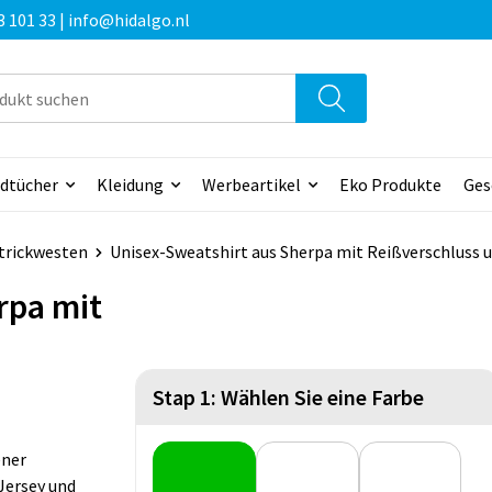
3 101 33 | info@hidalgo.nl
dtücher
Kleidung
Werbeartikel
Eko Produkte
Ges
trickwesten
Unisex-Sweatshirt aus Sherpa mit Reißverschluss 
rpa mit
Stap 1: Wählen Sie eine Farbe
ener
Jersey und