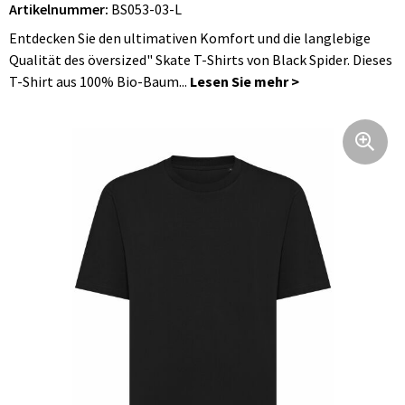
Artikelnummer:
BS053-03-L
Faltbare Taschen
Hüftflaschen
Bademäntel
Jacken
Uhren, Pulsuhren und Wetterstationen
Entdecken Sie den ultimativen Komfort und die langlebige
Schultertaschen
Blusen
Regenschirme
Qualität des översized" Skate T-Shirts von Black Spider. Dieses
T-Shirt aus 100% Bio-Baum...
Fahrradtaschen
Hosen, Röcke und Kleider
Körperpflege
Hüfttaschen
Caps, Hüte und Mützen
Reise Zubehör
Taschen für Kleidung
Handschuhe und Schal
Feuerzeuge
Kühltaschen und Kühlboxen
Arbeitsbekleidung
Kinder und Babys
Koffer und Trolleys
Regenbekleidung
Werbetextilien
Laptop Schutzhüllen und Taschen
Kinder und Babys
Schlüsselanhänger
Taschen für Schuhe
Unterwäsche, Socken und Nachtkleidung
Freizeit und Strand