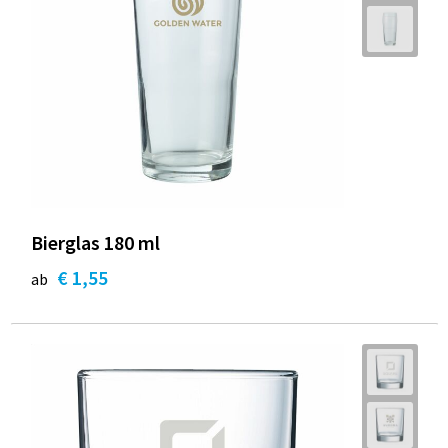
Bierglas 180 ml
€ 1,55
ab