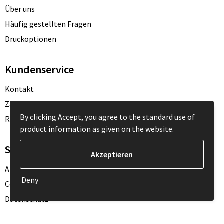
Über uns
Häufig gestellten Fragen
Druckoptionen
Kundenservice
Kontakt
Zahlungsarten
By clicking Accept, you agree to the standard use of
Rücksendung
product information as given on the website.
Sicher einkaufen
Allgemeine Geschäftsbedingungen
Deny
Cookie-Policy
Datenschutz
Disclaimer