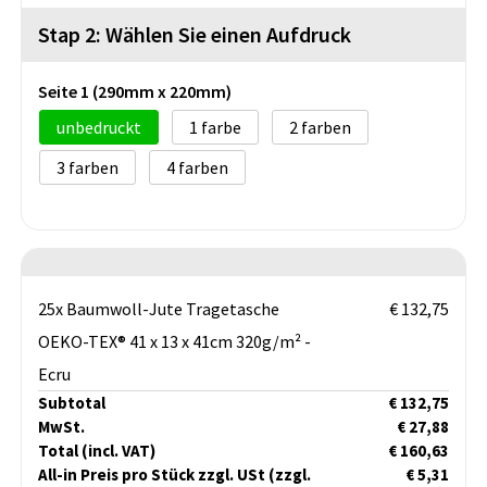
Stap 2: Wählen Sie einen Aufdruck
Seite 1 (290mm x 220mm)
unbedruckt
1
2
3
4
25x Baumwoll-Jute Tragetasche
€ 132,75
OEKO-TEX® 41 x 13 x 41cm 320g/m² -
Ecru
Subtotal
€ 132,75
MwSt.
€ 27,88
Total
(incl. VAT)
€ 160,63
All-in Preis pro Stück zzgl. USt
(zzgl.
€ 5,31