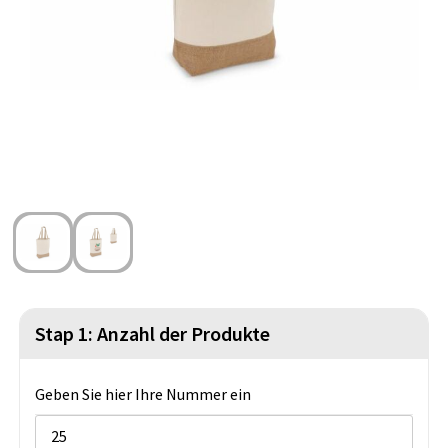
Strandtaschen
Blazer
Lampen und Werkzeug
Kulturbeutel
Gilets
Sicherheit, Auto und Fahrrad
Wasserbeständige Taschen
Spiele für Drinnen und Draußen
Seesäcke
Partyprodukte
Weihnachten
St. Nikolaus
Lebensmittel
Stap 1: Anzahl der Produkte
Themenpakete
Geben Sie hier Ihre Nummer ein