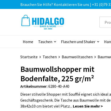
Brauchen Sie Hilfe? Kontaktieren Sie uns | +31 (0)79 3
Home
Taschen
Flaschen und Shaker
Han
Startseite
Taschen
Baumwolltaschen
Baumwol
Baumwollshopper mit
Bodenfalte, 225 gr/m²
Artikelnummer:
6280-40-A40
Dieser stilvolle Shopper mit Soufflé eignet sich ideal a
Geschäftsgeschenk. Die Tasche aus Baumwolle mit d
38x42x10 cm bietet viel Platz...