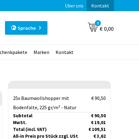
Über uns
Kontakt
0
Sprache
€ 0,00
chenkpakete
Marken
Kontakt
25x Baumwollshopper mit
€ 90,50
Bodenfalte, 225 gr/m² - Natur
Subtotal
€ 90,50
MwSt.
€ 19,01
Total
(incl. VAT)
€ 109,51
All-in Preis pro Stück zzgl. USt
€ 3,62