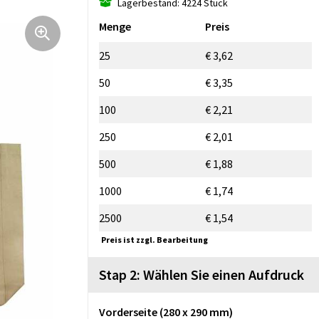
Lagerbestand: 4224 Stück
Menge
Preis
25
€ 3,62
50
€ 3,35
100
€ 2,21
250
€ 2,01
500
€ 1,88
1000
€ 1,74
2500
€ 1,54
Preis ist zzgl. Bearbeitung
Stap 2: Wählen Sie einen Aufdruck
Vorderseite (280 x 290 mm)