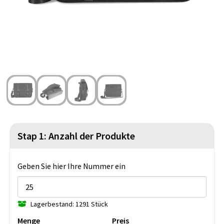
Strandtaschen
Blazer
Lampen und Werkzeug
Kulturbeutel
Gilets
Sicherheit, Auto und Fahrrad
Wasserbeständige Taschen
Spiele für Drinnen und Draußen
Seesäcke
Partyprodukte
Weihnachten
St. Nikolaus
Stap 1: Anzahl der Produkte
Lebensmittel
Geben Sie hier Ihre Nummer ein
Themenpakete
Lagerbestand: 1291 Stück
Menge
Preis