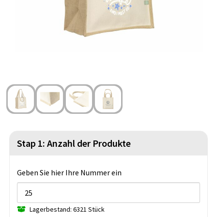
Strandtaschen
Blazer
Lampen und Werkzeug
Kulturbeutel
Gilets
Sicherheit, Auto und Fahrrad
Wasserbeständige Taschen
Spiele für Drinnen und Draußen
Seesäcke
Partyprodukte
Weihnachten
St. Nikolaus
Stap 1: Anzahl der Produkte
Lebensmittel
Themenpakete
Geben Sie hier Ihre Nummer ein
Lagerbestand: 6321 Stück