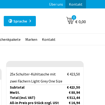
Über uns
Kontakt
0
Sprache
€ 0,00
chenkpakete
Marken
Kontakt
25x Schulter-Kühltasche mit
€ 423,50
zwei Fächern Light Grey One Size
Subtotal
€ 423,50
MwSt.
€ 88,94
Total
(incl. VAT)
€ 512,44
All-in Preis pro Stück zzgl. USt
€ 16,94