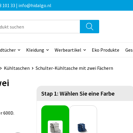
3 101 33 | info@hidalgo.nl
dtücher
Kleidung
Werbeartikel
Eko Produkte
Ges
Kühltaschen
Schulter-Kühltasche mit zwei Fächern
wei
Stap 1: Wählen Sie eine Farbe
r 600D.