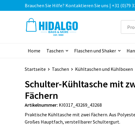
Brauchen Sie Hilfe? Kontaktieren Sie uns | +31 (0)79 3
Home
Taschen
Flaschen und Shaker
Han
Startseite
Taschen
Kühltaschen und Kühlboxen
Schulter-Kühltasche mit z
Fächern
Artikelnummer:
KI0317_43269_43268
Praktische Kühltasche mit zwei Fächern. Aus Polyeste
Großes Hauptfach, verstellbarer Schultergurt.