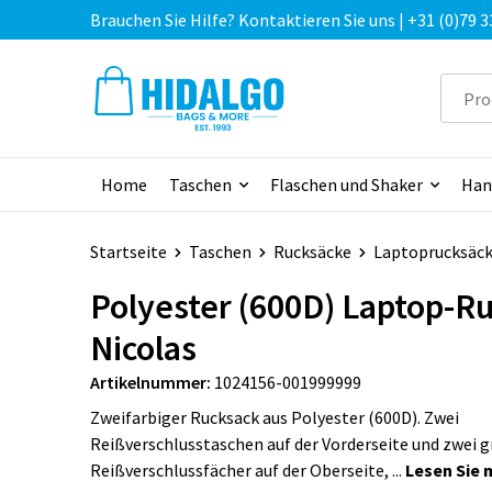
Brauchen Sie Hilfe? Kontaktieren Sie uns | +31 (0)79 3
Home
Taschen
Flaschen und Shaker
Han
Startseite
Taschen
Rucksäcke
Laptoprucksäc
Polyester (600D) Laptop-R
Nicolas
Artikelnummer:
1024156-001999999
Zweifarbiger Rucksack aus Polyester (600D). Zwei
Reißverschlusstaschen auf der Vorderseite und zwei 
Reißverschlussfächer auf der Oberseite, ...