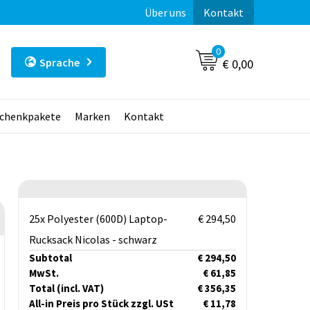
Über uns
Kontakt
0
Sprache
€ 0,00
chenkpakete
Marken
Kontakt
25x Polyester (600D) Laptop-
€ 294,50
Rucksack Nicolas - schwarz
Subtotal
€ 294,50
MwSt.
€ 61,85
Total
(incl. VAT)
€ 356,35
All-in Preis pro Stück zzgl. USt
€ 11,78