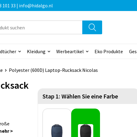
3 101 33 | info@hidalgo.nl
dtücher
Kleidung
Werbeartikel
Eko Produkte
Ges
ke
Polyester (600D) Laptop-Rucksack Nicolas
ucksack
Stap 1: Wählen Sie eine Farbe
große