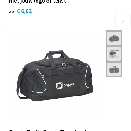
met jouw logo of tekst
€ 6,82
ab