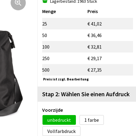
Lagerbestand: 1963 Stück
Menge
Preis
25
€ 41,02
50
€ 36,46
100
€ 32,81
250
€ 29,17
500
€ 27,35
Preis ist zzgl. Bearbeitung
Stap 2: Wählen Sie einen Aufdruck
Voorzijde
unbedruckt
1
Vollfarbdruck