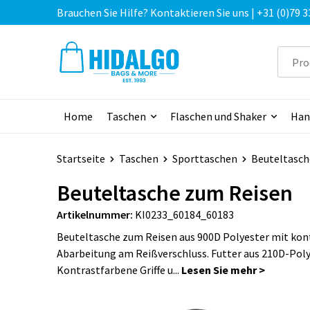
Brauchen Sie Hilfe? Kontaktieren Sie uns | +31 (0)79 3
Home
Taschen
Flaschen und Shaker
Han
Startseite
Taschen
Sporttaschen
Beuteltasch
Beuteltasche zum Reisen
Artikelnummer:
KI0233_60184_60183
Beuteltasche zum Reisen aus 900D Polyester mit kon
Abarbeitung am Reißverschluss. Futter aus 210D-Poly
Kontrastfarbene Griffe u...