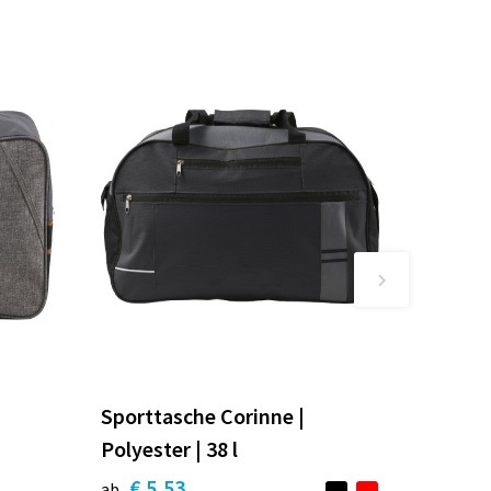
Sporttasche Corinne |
Polyester | 38 l
€ 5,53
ab