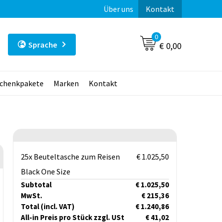
Über uns
Kontakt
0
Sprache
€ 0,00
chenkpakete
Marken
Kontakt
25x Beuteltasche zum Reisen
€ 1.025,50
Black One Size
Subtotal
€ 1.025,50
MwSt.
€ 215,36
Total
(incl. VAT)
€ 1.240,86
All-in Preis pro Stück zzgl. USt
€ 41,02