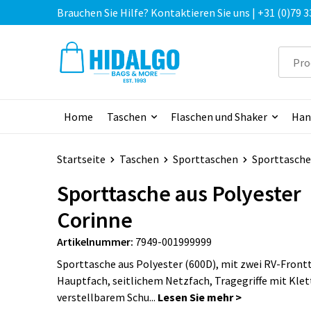
Brauchen Sie Hilfe? Kontaktieren Sie uns | +31 (0)79 3
Home
Taschen
Flaschen und Shaker
Han
Startseite
Taschen
Sporttaschen
Sporttasche
Sporttasche aus Polyester
Corinne
Artikelnummer:
7949-001999999
Sporttasche aus Polyester (600D), mit zwei RV-Front
Hauptfach, seitlichem Netzfach, Tragegriffe mit Klet
verstellbarem Schu...