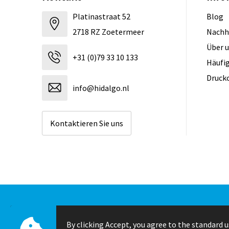
Platinastraat 52
Blog
2718 RZ Zoetermeer
Nachh
Über 
+31 (0)79 33 10 133
Häufig
Druck
info@hidalgo.nl
Kontaktieren Sie uns
© Copyright Hidalgo 2026
By clicking Accept, you agree to the standard u