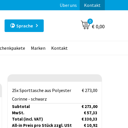
Über uns
Kontakt
0
Sprache
€ 0,00
chenkpakete
Marken
Kontakt
25x Sporttasche aus Polyester
€ 273,00
Corinne - schwarz
Subtotal
€ 273,00
MwSt.
€ 57,33
Total
(incl. VAT)
€ 330,33
All-in Preis pro Stück zzgl. USt
€ 10,92