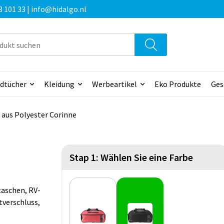
3 101 33 | info@hidalgo.nl
dtücher
Kleidung
Werbeartikel
Eko Produkte
Ges
 aus Polyester Corinne
Stap 1: Wählen Sie eine Farbe
taschen, RV-
tverschluss,