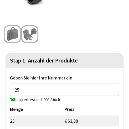
Strandtaschen
Blazer
Lampen und Werkzeug
Kulturbeutel
Gilets
Sicherheit, Auto und Fahrrad
Wasserbeständige Taschen
Spiele für Drinnen und Draußen
Seesäcke
Partyprodukte
Weihnachten
Stap 1: Anzahl der Produkte
St. Nikolaus
Geben Sie hier Ihre Nummer ein
Lebensmittel
Lagerbestand: 903 Stück
Themenpakete
Menge
Preis
25
€ 63,38