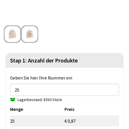
Strandtaschen
Blazer
Lampen und Werkzeug
Kulturbeutel
Gilets
Sicherheit, Auto und Fahrrad
Wasserbeständige Taschen
Spiele für Drinnen und Draußen
Seesäcke
Partyprodukte
Weihnachten
Stap 1: Anzahl der Produkte
St. Nikolaus
Geben Sie hier Ihre Nummer ein
Lebensmittel
Lagerbestand: 8350 Stück
Themenpakete
Menge
Preis
25
€ 0,87