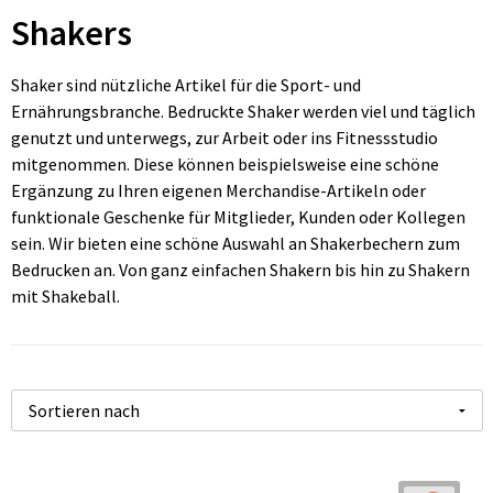
Faltbare Taschen
Hüftflaschen
Bademäntel
Jacken
Uhren, Pulsuhren und Wetterstationen
Shakers
Schultertaschen
Blusen
Regenschirme
Shaker sind nützliche Artikel für die Sport- und
Ernährungsbranche. Bedruckte Shaker werden viel und täglich
Fahrradtaschen
Hosen, Röcke und Kleider
Körperpflege
genutzt und unterwegs, zur Arbeit oder ins Fitnessstudio
mitgenommen. Diese können beispielsweise eine schöne
Hüfttaschen
Caps, Hüte und Mützen
Reise Zubehör
Ergänzung zu Ihren eigenen Merchandise-Artikeln oder
funktionale Geschenke für Mitglieder, Kunden oder Kollegen
Taschen für Kleidung
Handschuhe und Schal
Feuerzeuge
sein. Wir bieten eine schöne Auswahl an Shakerbechern zum
Bedrucken an. Von ganz einfachen Shakern bis hin zu Shakern
Kühltaschen und Kühlboxen
Arbeitsbekleidung
Kinder und Babys
mit Shakeball.
Koffer und Trolleys
Regenbekleidung
Werbetextilien
Laptop Schutzhüllen und Taschen
Kinder und Babys
Schlüsselanhänger
Taschen für Schuhe
Unterwäsche, Socken und Nachtkleidung
Freizeit und Strand