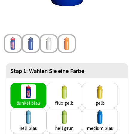
Strandtaschen
Blazer
Lampen und Werkzeug
Kulturbeutel
Gilets
Sicherheit, Auto und Fahrrad
Wasserbeständige Taschen
Spiele für Drinnen und Draußen
Seesäcke
Partyprodukte
Weihnachten
Stap 1: Wählen Sie eine Farbe
St. Nikolaus
Lebensmittel
dunkel blau
fluo gelb
gelb
Themenpakete
hell blau
hell grun
medium blau