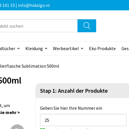
3 101 33 | info@hidalgo.nl
dtücher
Kleidung
Werbeartikel
Eko Produkte
Ges
lierflasche Sublimation 500ml
 500ml
Stap 1: Anzahl der Produkte
t, um
Geben Sie hier Ihre Nummer ein