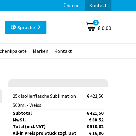
Über uns
Kontakt
0
Sprache
€ 0,00
chenkpakete
Marken
Kontakt
25x Isolierflasche Sublimation
€ 421,50
500ml - Weiss
Subtotal
€ 421,50
MwSt.
€ 88,52
Total
(incl. VAT)
€ 510,02
All-in Preis pro Stück zzgl. USt
€ 16,86