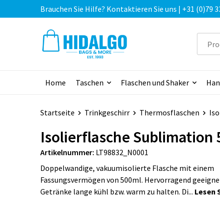
Brauchen Sie Hilfe? Kontaktieren Sie uns | +31 (0)79 3
Home
Taschen
Flaschen und Shaker
Han
Startseite
Trinkgeschirr
Thermosflaschen
Iso
Isolierflasche Sublimation
Artikelnummer:
LT98832_N0001
Doppelwandige, vakuumisolierte Flasche mit einem
Fassungsvermögen von 500ml. Hervorragend geeigne
Getränke lange kühl bzw. warm zu halten. Di...