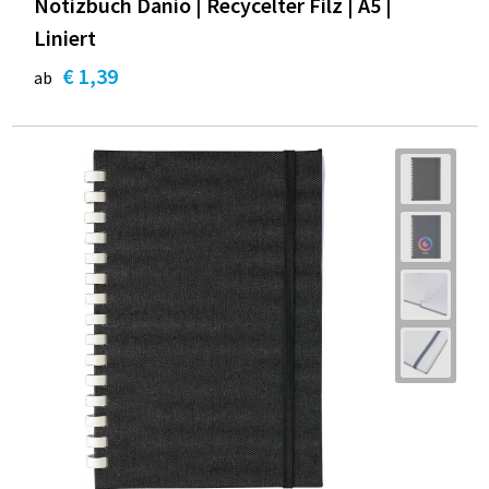
Notizbuch Danio | Recycelter Filz | A5 |
Liniert
€ 1,39
ab