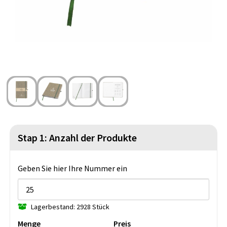
Strandtaschen
Blazer
Lampen und Werkzeug
Kulturbeutel
Gilets
Sicherheit, Auto und Fahrrad
Wasserbeständige Taschen
Spiele für Drinnen und Draußen
Seesäcke
Partyprodukte
Weihnachten
St. Nikolaus
Stap 1: Anzahl der Produkte
Lebensmittel
Geben Sie hier Ihre Nummer ein
Themenpakete
Lagerbestand: 2928 Stück
Menge
Preis