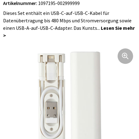
Artikelnummer:
1097195-002999999
Faltbare Taschen
Hüftflaschen
Bademäntel
Jacken
Uhren, Pulsuhren und Wetterstationen
Dieses Set enthält ein USB-C-auf-USB-C-Kabel für
Schultertaschen
Blusen
Regenschirme
Datenübertragung bis 480 Mbps und Stromversorgung sowie
einen USB-A-auf-USB-C-Adapter. Das Kunsts...
Fahrradtaschen
Hosen, Röcke und Kleider
Körperpflege
Hüfttaschen
Caps, Hüte und Mützen
Reise Zubehör
Taschen für Kleidung
Handschuhe und Schal
Feuerzeuge
Kühltaschen und Kühlboxen
Arbeitsbekleidung
Kinder und Babys
Koffer und Trolleys
Regenbekleidung
Werbetextilien
Laptop Schutzhüllen und Taschen
Kinder und Babys
Schlüsselanhänger
Taschen für Schuhe
Unterwäsche, Socken und Nachtkleidung
Freizeit und Strand