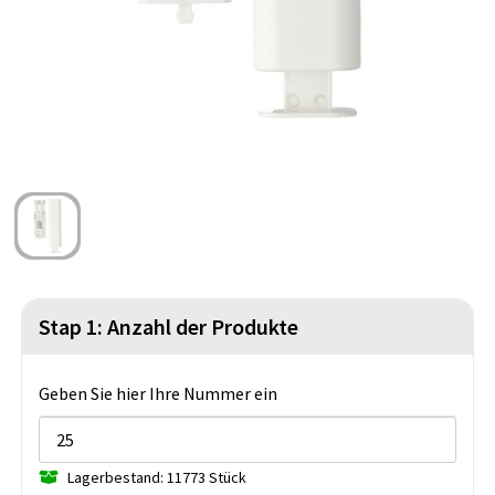
Strandtaschen
Blazer
Lampen und Werkzeug
Kulturbeutel
Gilets
Sicherheit, Auto und Fahrrad
Wasserbeständige Taschen
Spiele für Drinnen und Draußen
Seesäcke
Partyprodukte
Weihnachten
St. Nikolaus
Stap 1: Anzahl der Produkte
Lebensmittel
Themenpakete
Geben Sie hier Ihre Nummer ein
Lagerbestand: 11773 Stück