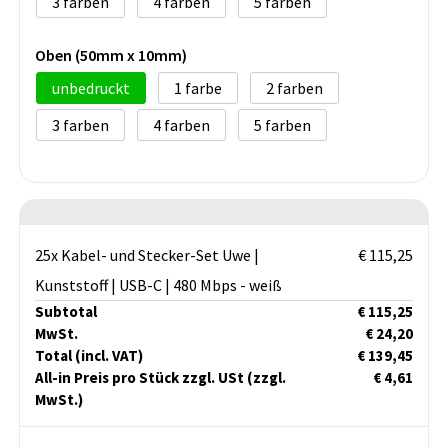
3
4
5
Oben (50mm x 10mm)
unbedruckt
1
2
3
4
5
25x Kabel- und Stecker-Set Uwe |
€ 115,25
Kunststoff | USB-C | 480 Mbps - weiß
Subtotal
€ 115,25
MwSt.
€ 24,20
Total
(incl. VAT)
€ 139,45
All-in Preis pro Stück zzgl. USt
(zzgl.
€ 4,61
MwSt.)