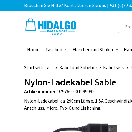
Brauchen Sie Hilfe? Kontaktieren Sie uns | +31 (0)79 3
Home
Taschen
Flaschen und Shaker
Han
Startseite
...
Kabel und Zubehör
Kabel sets
Nylon-Ladekabel Sable
Artikelnummer:
979760-001999999
Nylon-Ladekabel. ca. 290cm Länge, 1,5A Geschwindigk
Anschluss, Micro, Typ-C und Lightning.