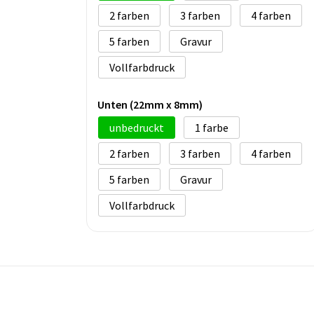
2
3
4
5
Gravur
Vollfarbdruck
Unten (22mm x 8mm)
unbedruckt
1
2
3
4
5
Gravur
Vollfarbdruck