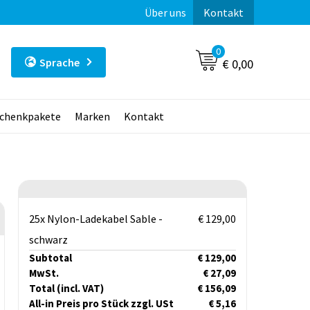
Über uns
Kontakt
0
Sprache
€ 0,00
chenkpakete
Marken
Kontakt
25x Nylon-Ladekabel Sable -
€ 129,00
schwarz
Subtotal
€ 129,00
MwSt.
€ 27,09
Total
(incl. VAT)
€ 156,09
All-in Preis pro Stück zzgl. USt
€ 5,16