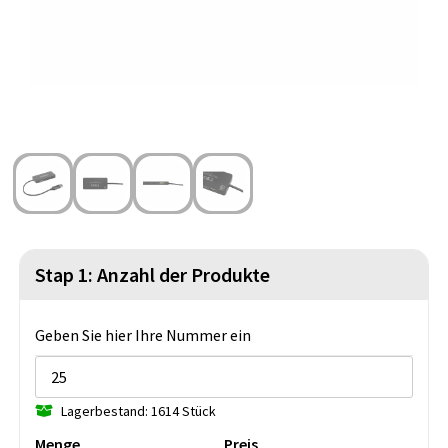
Strandtaschen
Blazer
Lampen und Werkzeug
Kulturbeutel
Gilets
Sicherheit, Auto und Fahrrad
Wasserbeständige Taschen
Spiele für Drinnen und Draußen
Seesäcke
Partyprodukte
Weihnachten
St. Nikolaus
Stap 1: Anzahl der Produkte
Lebensmittel
Geben Sie hier Ihre Nummer ein
Themenpakete
Lagerbestand: 1614 Stück
Menge
Preis