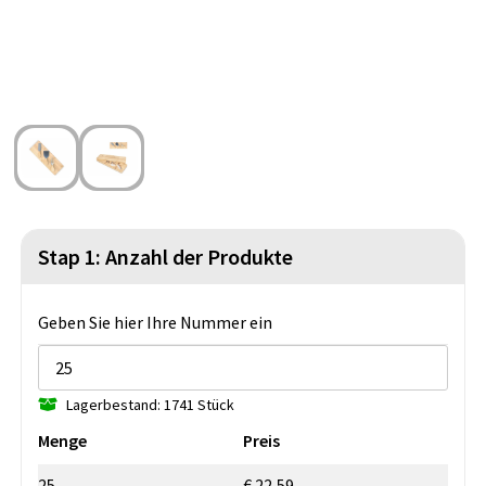
Strandtaschen
Blazer
Lampen und Werkzeug
Kulturbeutel
Gilets
Sicherheit, Auto und Fahrrad
Wasserbeständige Taschen
Spiele für Drinnen und Draußen
Seesäcke
Partyprodukte
Weihnachten
Stap 1: Anzahl der Produkte
St. Nikolaus
Geben Sie hier Ihre Nummer ein
Lebensmittel
Themenpakete
Lagerbestand: 1741 Stück
Menge
Preis
25
€ 22,59