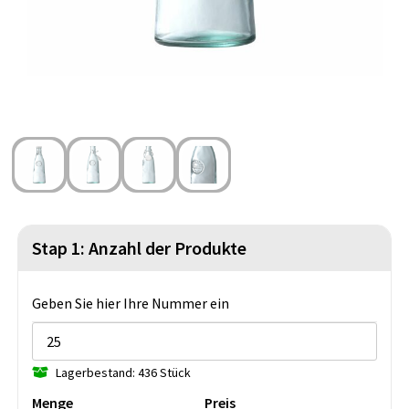
Strandtaschen
Blazer
Lampen und Werkzeug
Kulturbeutel
Gilets
Sicherheit, Auto und Fahrrad
Wasserbeständige Taschen
Spiele für Drinnen und Draußen
Seesäcke
Partyprodukte
Weihnachten
St. Nikolaus
Stap 1: Anzahl der Produkte
Lebensmittel
Geben Sie hier Ihre Nummer ein
Themenpakete
Lagerbestand: 436 Stück
Menge
Preis