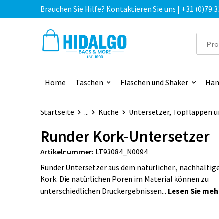
Brauchen Sie Hilfe? Kontaktieren Sie uns | +31 (0)79 3
Home
Taschen
Flaschen und Shaker
Han
Startseite
...
Küche
Untersetzer, Topflappen 
Runder Kork-Untersetzer
Artikelnummer:
LT93084_N0094
Runder Untersetzer aus dem natürlichen, nachhaltige
Kork. Die natürlichen Poren im Material können zu
unterschiedlichen Druckergebnissen...