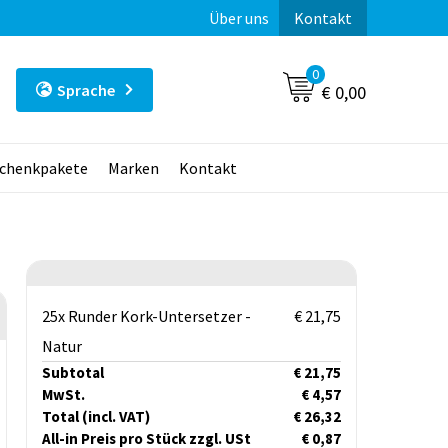
Über uns
Kontakt
0
Sprache
€ 0,00
chenkpakete
Marken
Kontakt
25x Runder Kork-Untersetzer -
€ 21,75
Natur
Subtotal
€ 21,75
MwSt.
€ 4,57
Total
(incl. VAT)
€ 26,32
All-in Preis pro Stück zzgl. USt
€ 0,87