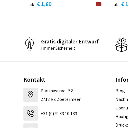
€ 1,89
€ 
ab
ab
Gratis digitaler Entwurf
Immer Sicherheit
Kontakt
Info
Platinastraat 52
Blog
2718 RZ Zoetermeer
Nachh
Über 
+31 (0)79 33 10 133
Häufig
Druck