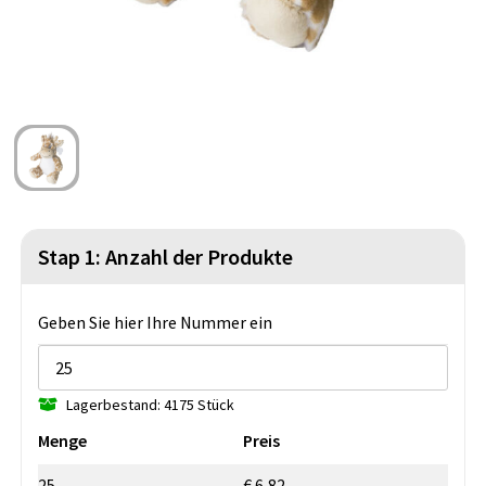
Strandtaschen
Blazer
Lampen und Werkzeug
Kulturbeutel
Gilets
Sicherheit, Auto und Fahrrad
Wasserbeständige Taschen
Spiele für Drinnen und Draußen
Seesäcke
Partyprodukte
Weihnachten
Stap 1: Anzahl der Produkte
St. Nikolaus
Geben Sie hier Ihre Nummer ein
Lebensmittel
Themenpakete
Lagerbestand: 4175 Stück
Menge
Preis
25
€ 6,82