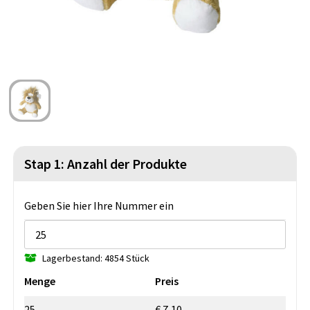
Strandtaschen
Blazer
Lampen und Werkzeug
Kulturbeutel
Gilets
Sicherheit, Auto und Fahrrad
Wasserbeständige Taschen
Spiele für Drinnen und Draußen
Seesäcke
Partyprodukte
Weihnachten
Stap 1: Anzahl der Produkte
St. Nikolaus
Geben Sie hier Ihre Nummer ein
Lebensmittel
Themenpakete
Lagerbestand: 4854 Stück
Menge
Preis
25
€ 7,10