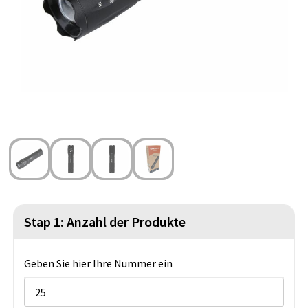
Strandtaschen
Blazer
Lampen und Werkzeug
Kulturbeutel
Gilets
Sicherheit, Auto und Fahrrad
Wasserbeständige Taschen
Spiele für Drinnen und Draußen
Seesäcke
Partyprodukte
Weihnachten
St. Nikolaus
Lebensmittel
Stap 1: Anzahl der Produkte
Themenpakete
Geben Sie hier Ihre Nummer ein