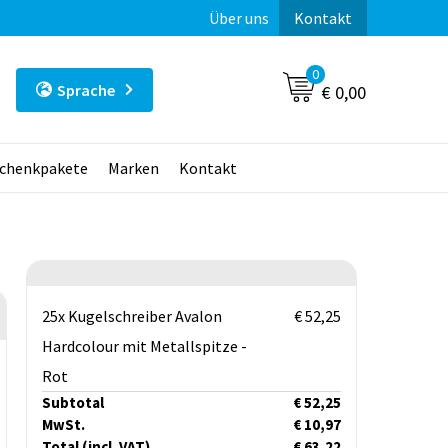
Über uns
Kontakt
0
Sprache
€ 0,00
chenkpakete
Marken
Kontakt
25x Kugelschreiber Avalon
€ 52,25
Hardcolour mit Metallspitze -
Rot
Subtotal
€ 52,25
MwSt.
€ 10,97
Total
(incl. VAT)
€ 63,22