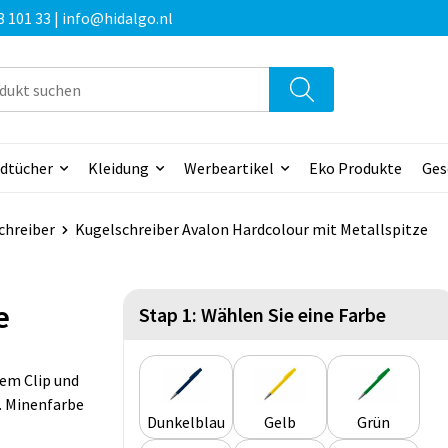
3 101 33 | info@hidalgo.nl
dtücher
Kleidung
Werbeartikel
Eko Produkte
Ges
chreiber
Kugelschreiber Avalon Hardcolour mit Metallspitze
e
Stap 1: Wählen Sie eine Farbe
lem Clip und
. Minenfarbe
Dunkelblau
Gelb
Grün