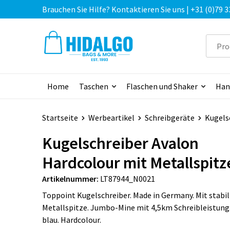
Brauchen Sie Hilfe? Kontaktieren Sie uns | +31 (0)79 3
Home
Taschen
Flaschen und Shaker
Han
Startseite
Werbeartikel
Schreibgeräte
Kugels
Kugelschreiber Avalon
Hardcolour mit Metallspitz
Artikelnummer:
LT87944_N0021
Toppoint Kugelschreiber. Made in Germany. Mit stabi
Metallspitze. Jumbo-Mine mit 4,5km Schreibleistung
blau. Hardcolour.