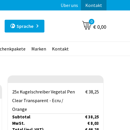
Über uns
Kontakt
0
Sprache
€ 0,00
chenkpakete
Marken
Kontakt
25x Kugelschreiber Vegetal Pen
€ 38,25
Clear Transparent - Ecru /
Orange
Subtotal
€ 38,25
MwSt.
€ 8,03
Total
(incl. VAT)
€ 46,28