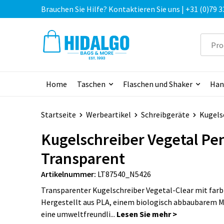
Brauchen Sie Hilfe? Kontaktieren Sie uns | +31 (0)79 3
Home
Taschen
Flaschen und Shaker
Han
Startseite
Werbeartikel
Schreibgeräte
Kugels
Kugelschreiber Vegetal Pen
Transparent
Artikelnummer:
LT87540_N5426
Transparenter Kugelschreiber Vegetal-Clear mit farb
Hergestellt aus PLA, einem biologisch abbaubarem M
eine umweltfreundli...