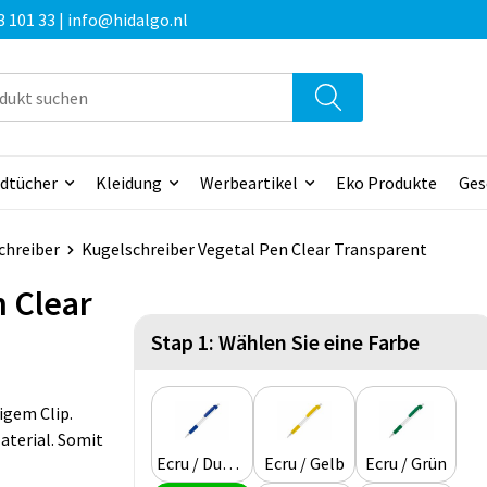
3 101 33 | info@hidalgo.nl
dtücher
Kleidung
Werbeartikel
Eko Produkte
Ges
chreiber
Kugelschreiber Vegetal Pen Clear Transparent
 Clear
Stap 1: Wählen Sie eine Farbe
igem Clip.
aterial. Somit
Ecru / Dunkelblau
Ecru / Gelb
Ecru / Grün