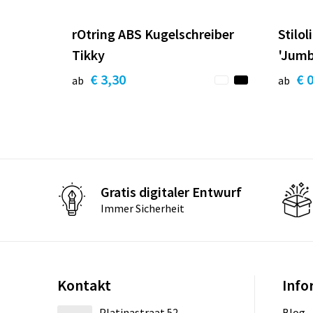
rOtring ABS Kugelschreiber
Stilo
Tikky
'Jumb
€ 3,30
€ 
ab
ab
Gratis digitaler Entwurf
Immer Sicherheit
Kontakt
Info
Platinastraat 52
Blog