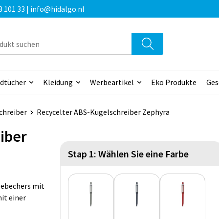
3 101 33 | info@hidalgo.nl
dtücher
Kleidung
Werbeartikel
Eko Produkte
Ges
chreiber
Recycelter ABS-Kugelschreiber Zephyra
iber
Stap 1: Wählen Sie eine Farbe
sebechers mit
it einer