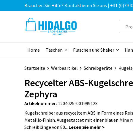
Brauchen Sie Hilfe? Kontaktieren Sie uns | +31 (0)79 3
Home
Taschen
Flaschen und Shaker
Han
Startseite
Werbeartikel
Schreibgeräte
Kugels
Recycelter ABS-Kugelschre
Zephyra
Artikelnummer:
1204025-001999128
Kugelschreiber aus recyceltem ABS in Form eines Rei
Metallic-Finish. Ausgestattet mit einer blauen Mine m
Schreiblänge von 80...