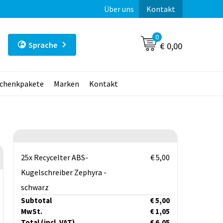
Über uns
Kontakt
0
Sprache
€ 0,00
chenkpakete
Marken
Kontakt
25x Recycelter ABS-
€ 5,00
Kugelschreiber Zephyra -
schwarz
Subtotal
€ 5,00
MwSt.
€ 1,05
Total
(incl. VAT)
€ 6,05