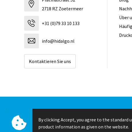
2718 RZ Zoetermeer
Nachh
Über 
+31 (0)79 33 10 133
Häufig
Druck
info@hidalgo.nl
Kontaktieren Sie uns
© Copyright Hidalgo 2026
By clicking Accept, you agree to the standard u
product information as given on the website.
✖