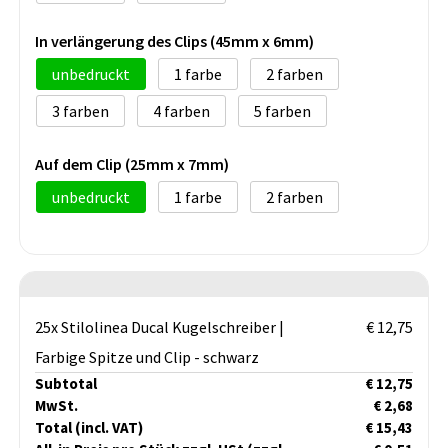
In verlängerung des Clips (45mm x 6mm)
unbedruckt
1
2
3
4
5
Auf dem Clip (25mm x 7mm)
unbedruckt
1
2
25x Stilolinea Ducal Kugelschreiber |
€ 12,75
Farbige Spitze und Clip - schwarz
Subtotal
€ 12,75
MwSt.
€ 2,68
Total
(incl. VAT)
€ 15,43