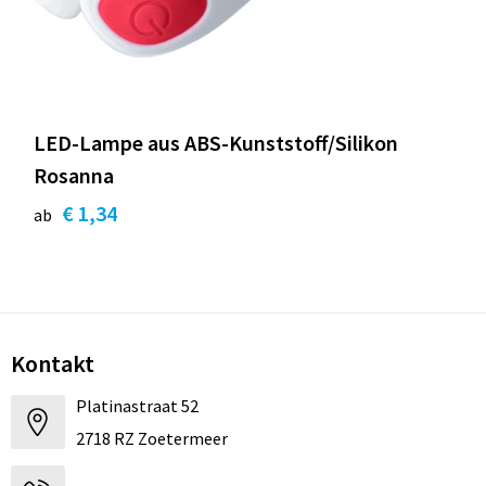
Strandtaschen
Blazer
Lampen und Werkzeug
Kulturbeutel
Gilets
Sicherheit, Auto und Fahrrad
Wasserbeständige Taschen
Spiele für Drinnen und Draußen
LED-Lampe aus ABS-Kunststoff/Silikon
Seesäcke
Partyprodukte
Rosanna
€ 1,34
ab
Weihnachten
St. Nikolaus
Lebensmittel
Kontakt
Themenpakete
Platinastraat 52
2718 RZ Zoetermeer