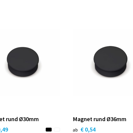
et rund Ø30mm
Magnet rund Ø36mm
0,49
€ 0,54
ab