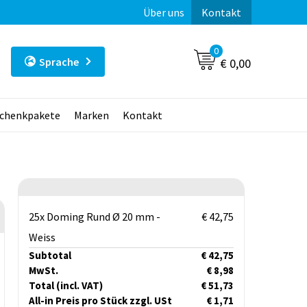
Über uns
Kontakt
0
Sprache
€ 0,00
chenkpakete
Marken
Kontakt
25x Doming Rund Ø 20 mm -
€ 42,75
Weiss
Subtotal
€ 42,75
MwSt.
€ 8,98
Total
(incl. VAT)
€ 51,73
All-in Preis pro Stück zzgl. USt
€ 1,71