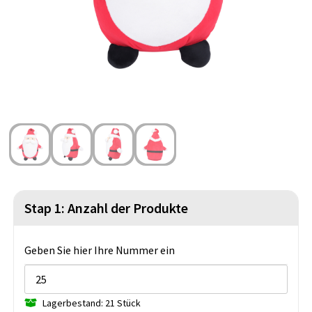
Strandtaschen
Blazer
Lampen und Werkzeug
Kulturbeutel
Gilets
Sicherheit, Auto und Fahrrad
Wasserbeständige Taschen
Spiele für Drinnen und Draußen
Seesäcke
Partyprodukte
Weihnachten
St. Nikolaus
Stap 1: Anzahl der Produkte
Lebensmittel
Themenpakete
Geben Sie hier Ihre Nummer ein
Lagerbestand: 21 Stück