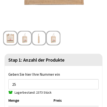
Strandtaschen
Blazer
Lampen und Werkzeug
Kulturbeutel
Gilets
Sicherheit, Auto und Fahrrad
Wasserbeständige Taschen
Spiele für Drinnen und Draußen
Seesäcke
Partyprodukte
Weihnachten
Stap 1: Anzahl der Produkte
St. Nikolaus
Lebensmittel
Geben Sie hier Ihre Nummer ein
Themenpakete
Lagerbestand: 2373 Stück
Menge
Preis