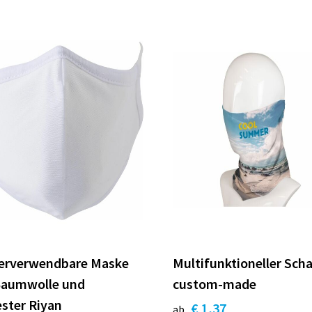
erverwendbare Maske
Multifunktioneller Scha
Baumwolle und
custom-made
ster Riyan
€ 1,37
ab