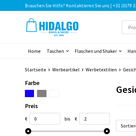
Brauchen Sie Hilfe? Kontaktieren Sie uns | +31 (0)79 3
Home
Taschen
Flaschen und Shaker
Han
Startseite
Werbeartikel
Werbetextilien
Gesic
Farbe
Gesi
Preis
€
bis
€