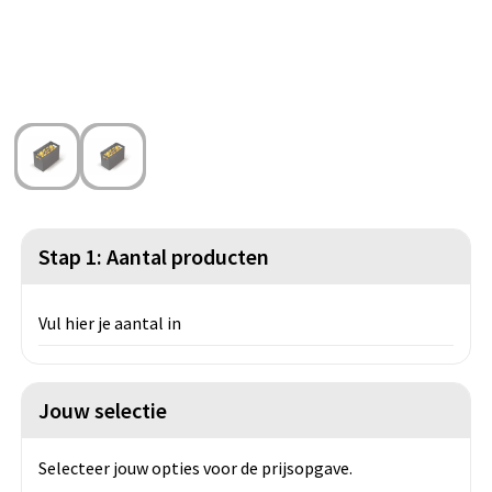
Strandtassen
Blazers
Lampen en Gereedschap
Toilettassen
Gilets
Veiligheid, Auto en Fiets
Waterbestendige tassen
Spellen voor binnen en buiten
Duffeltassen
Feestartikelen
Kerst
Stap 1: Aantal producten
Sinterklaas
Vul hier je aantal in
Levensmiddelen
Themapakketten
Jouw selectie
Selecteer jouw opties voor de prijsopgave.