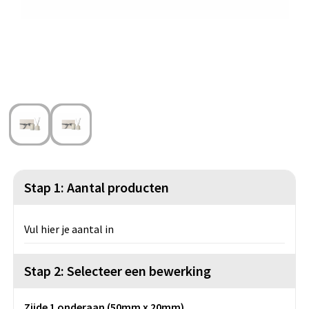
Strandtassen
Blazers
Lampen en Gereedschap
Toilettassen
Gilets
Veiligheid, Auto en Fiets
Waterbestendige tassen
Spellen voor binnen en buiten
Duffeltassen
Feestartikelen
Kerst
Sinterklaas
Stap 1: Aantal producten
Levensmiddelen
Vul hier je aantal in
Themapakketten
Stap 2: Selecteer een bewerking
Zijde 1 onderaan (50mm x 20mm)