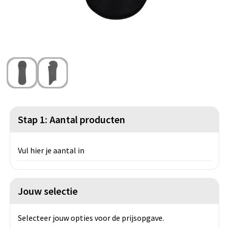
Strandtassen
Blazers
Lampen en Gereedschap
Toilettassen
Gilets
Veiligheid, Auto en Fiets
Waterbestendige tassen
Spellen voor binnen en buiten
Duffeltassen
Feestartikelen
Kerst
Stap 1: Aantal producten
Sinterklaas
Vul hier je aantal in
Levensmiddelen
Themapakketten
Jouw selectie
Selecteer jouw opties voor de prijsopgave.