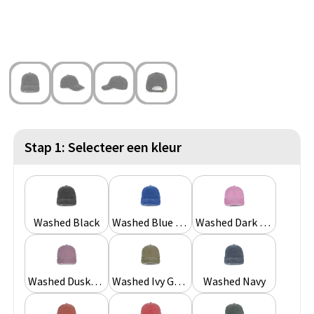
Strandtassen
Blazers
Lampen en Gereedschap
Toilettassen
Gilets
Veiligheid, Auto en Fiets
Waterbestendige tassen
Spellen voor binnen en buiten
Duffeltassen
Feestartikelen
Kerst
Stap 1: Selecteer een kleur
Sinterklaas
Levensmiddelen
Washed Black
Washed Blue Quartz
Washed Dark Pink
Themapakketten
Washed Dusky Orchid
Washed Ivy Green
Washed Navy