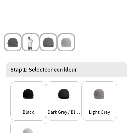
Strandtassen
Blazers
Lampen en Gereedschap
Toilettassen
Gilets
Veiligheid, Auto en Fiets
Waterbestendige tassen
Spellen voor binnen en buiten
Duffeltassen
Feestartikelen
Kerst
Stap 1: Selecteer een kleur
Sinterklaas
Levensmiddelen
Themapakketten
Black
Dark Grey / Black
Light Grey